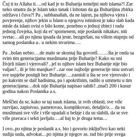
Čuj ti to Allaha ti….od kad je to Buharija temeljni stub islama?! Zar
neko smatra da je Islam tako tanak i lohotan da ga Buharijina zbirka
održava i čuva?! Pa , subhanallah, da ne lajem, pa njihova vjera i
povjerenje, njihov jekin u Islam u njegovu istinitost je tako slab kada
misle da islam ovisi o bilo kome, posebno o jednoj zbirci i radu
jednog čovjeka, koji da et’ spomenem, nije poslanik nikakav, niti
svetac…ali po njima ipsada da jeste, bezgrešan, na višem stupnju od
samog poslanika a.. u nekim stvarima….
Pa ..bolan nebio….de malo se skontaj šta govoriš…….šta je onda sa
svim tim generacijama muslimana prije Buharije? Kako su oni
živjeli islam i vjerovali? ..jel to njihov islam bez Buharije nije bio
valjan?.. ili je bio manjkav? ..zar one najbolje generacije nisu ustvari
sve uspjehe postigli bez Buharije….zamisli u šta se sve vjerovalo i
po kakvim se daif hadisima, pa i apokrifnim, radilo u ummetu u tim
generacijama…dok nije Buharija napisao sahih?..znači 200 i kusur
godina nakon Poslanika a.s.
Meščini da se, kako se taj nauk islama, iz svih oblasti, sve više
razvijao, zapisivao, pametovao, komplikovao, detaljis'o… da su
muslimani sve više i više upadali u belaje i da su slabili, da se sve
više pravaca i sekti javljalo….al haj to je druga tema…
I ovo..po njima je poslanik a.s. bio i govorio isključivo kao neki
sudija suda, advokat…po njima je njegov as. rad bio prije svega