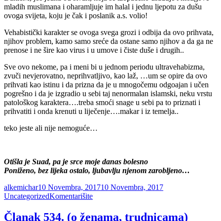
mladih muslimana i oharamljuje im halal i jednu ljepotu za dušu
ovoga svijeta, koju je čak i poslanik a.s. volio!
Vehabistički karakter se ovoga svega grozi i odbija da ovo prihvata,
njihov problem, kamo samo sreće da ostane samo njihov a da ga ne
prenose i ne šire kao virus i u umove i čiste duše i drugih..
Sve ovo nekome, pa i meni bi u jednom periodu ultravehabizma,
zvuči nevjerovatno, neprihvatljivo, kao laž, …um se opire da ovo
prihvati kao istinu i da prizna da je u mnogočemu odgoajan i učen
pogrešno i da je izgradio u sebi taj nenormalan islamski, neku vrstu
patološkog karaktera….treba smoći snage u sebi pa to priznati i
prihvatiti i onda krenuti u liječenje….makar i iz temelja..
teko jeste ali nije nemoguće…
Otišla je Suad, pa je srce moje danas bolesno
Poniženo, bez lijeka ostalo, ljubavlju njenom zarobljeno…
Autor
Objavljeno
Kategorije
alkemichar
10 Novembra, 2017
10 Novembra, 2017
Članak
Uncategorized
Komentarišite
535.
(Burda
Članak 534. (o ženama, trudnicama)