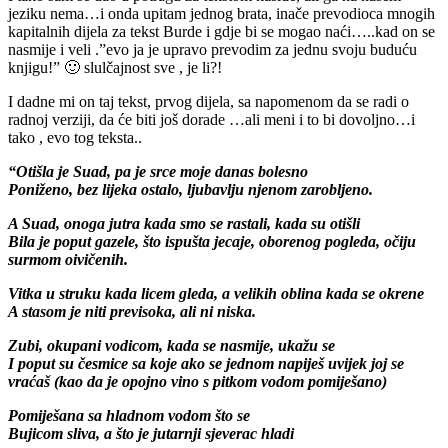
jeziku nema…i onda upitam jednog brata, inače prevodioca mnogih
kapitalnih dijela za tekst Burde i gdje bi se mogao naći…..kad on se
nasmije i veli .”evo ja je upravo prevodim za jednu svoju buduću
knjigu!” 🙂 slulčajnost sve , je li?!
I dadne mi on taj tekst, prvog dijela, sa napomenom da se radi o
radnoj verziji, da će biti još dorade …ali meni i to bi dovoljno…i
tako , evo tog teksta..
“Otišla je Suad, pa je srce moje danas bolesno
Poniženo, bez lijeka ostalo, ljubavlju njenom zarobljeno.
A Suad, onoga jutra kada smo se rastali, kada su otišli
Bila je poput gazele, što ispušta jecaje, oborenog pogleda, očiju
surmom oivičenih.
Vitka u struku kada licem gleda, a velikih oblina kada se okrene
A stasom je niti previsoka, ali ni niska.
Zubi, okupani vodicom, kada se nasmije, ukažu se
I poput su česmice sa koje ako se jednom napiješ uvijek joj se
vraćaš (kao da je opojno vino s pitkom vodom pomiješano)
Pomiješana sa hladnom vodom što se
Bujicom sliva, a što je jutarnji sjeverac hladi