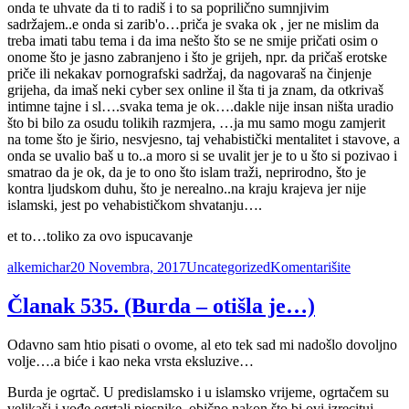
onda te uhvate da ti to radiš i to sa poprilično sumnjivim
sadržajem..e onda si zarib'o…priča je svaka ok , jer ne mislim da
treba imati tabu tema i da ima nešto što se ne smije pričati osim o
onome što je jasno zabranjeno i što je grijeh, npr. da pričaš erotske
priče ili nekakav pornografski sadržaj, da nagovaraš na činjenje
grijeha, da imaš neki cyber sex online il šta ti ja znam, da otkrivaš
intimne tajne i sl….svaka tema je ok….dakle nije insan ništa uradio
što bi bilo za osudu tolikih razmjera, …ja mu samo mogu zamjerit
na tome što je širio, nesvjesno, taj vehabistički mentalitet i stavove, a
onda se uvalio baš u to..a moro si se uvalit jer je to u što si pozivao i
smatrao da je ok, da je to ono što islam traži, neprirodno, što je
kontra ljudskom duhu, što je nerealno..na kraju krajeva jer nije
islamski, jest po vehabističkom shvatanju….
et to…toliko za ovo ispucavanje
Autor
Objavljeno
Kategorije
Članak
alkemichar
20 Novembra, 2017
Uncategorized
Komentarišite
536.
(standard
Članak 535. (Burda – otišla je…)
o
vehabizm
Odavno sam htio pisati o ovome, al eto tek sad mi nadošlo dovoljno
NAK)
volje….a biće i kao neka vrsta eksluzive…
Burda je ogrtač. U predislamsko i u islamsko vrijeme, ogrtačem su
velikaši i vođe ogrtali pjesnike, obično nakon što bi ovi izrecituj