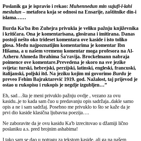
Poslanik ga je ispravio i rekao:
Muhennedun min sujufi-l-lahi
meslulun
– metafora koja se odnosi na Ensarije, zaštitnike din-i
islama……
Burda Ka'ba ibn Zuhejra privukla je veliku pažnju književnika
i kritičara. Ona je komentarisana, glosirana i imitirana. Danas
postoji nešto oko trideset komentara ove kaside i isto toliko
glosa. Među najpoznatijim komentarima je komentar Ibn
Hišama, a u našem vremenu komentar moga profesora na Al-
Azheru Ahmeda Ibrahima Ša'ravija. Brockelmann nabraja
poimence ove komentare.Prevedena je skoro na sve jezike
svijeta: turski, hebrejski, perzijski, latinski, engleski, francuski,
italijanski, poljski itd. Na jeziku kojim mi govorimo
Burdu
je
preveo Fehim Bajraktarević 1919. god. Nažalost, taj prijevod je
ostao u rukopisu i rukopis je negdje izgubljen…”
Eh, sad…šta je meni privuklo pažnju ovdje , vezano za ovu
kasidu..je to kada sam čuo u predavanju opis sadržaja..dakle samo
opis a ne i sam sadržaj. Posebno me privuklo to što se kaže da je
prvi dio kaside klasična ljubavna poezija….
Ne zaboravite da je ovu kasidu Ka'b izrecitovao u džamiji lično
poslaniku a.s. pred brojnim ashabima!
I tako sam se dao u potragu za tekstom kaside, ali ga na našem