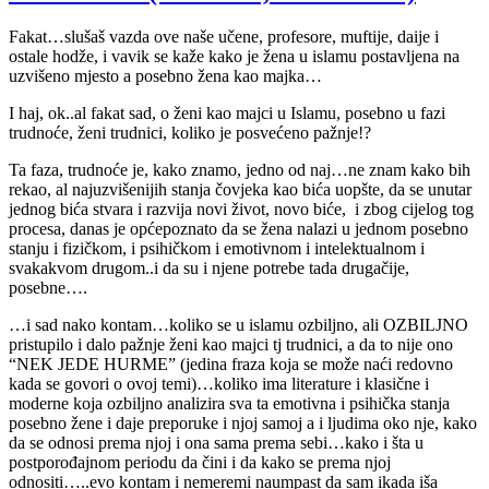
–
otišla
Fakat…slušaš vazda ove naše učene, profesore, muftije, daije i
je…)
ostale hodže, i vavik se kaže kako je žena u islamu postavljena na
uzvišeno mjesto a posebno žena kao majka…
I haj, ok..al fakat sad, o ženi kao majci u Islamu, posebno u fazi
trudnoće, ženi trudnici, koliko je posvećeno pažnje!?
Ta faza, trudnoće je, kako znamo, jedno od naj…ne znam kako bih
rekao, al najuzvišenijih stanja čovjeka kao bića uopšte, da se unutar
jednog bića stvara i razvija novi život, novo biće, i zbog cijelog tog
procesa, danas je općepoznato da se žena nalazi u jednom posebno
stanju i fizičkom, i psihičkom i emotivnom i intelektualnom i
svakakvom drugom..i da su i njene potrebe tada drugačije,
posebne….
…i sad nako kontam…koliko se u islamu ozbiljno, ali OZBILJNO
pristupilo i dalo pažnje ženi kao majci tj trudnici, a da to nije ono
“NEK JEDE HURME” (jedina fraza koja se može naći redovno
kada se govori o ovoj temi)…koliko ima literature i klasične i
moderne koja ozbiljno analizira sva ta emotivna i psihička stanja
posebno žene i daje preporuke i njoj samoj a i ljudima oko nje, kako
da se odnosi prema njoj i ona sama prema sebi…kako i šta u
postporođajnom periodu da čini i da kako se prema njoj
odnositi…..evo kontam i nemeremi naumpast da sam ikada iša