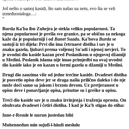
Još nešto o samoj kasidi, što sam našao na netu, evo šta se veli
izmeđuostaloga…:
”
Burda Ka'ba ibn Zuhejra je stekla veliku popularnost. Ta
njena popularnost je prešla sve granice, pa se obično za nekoga
kaže da je popularniji i od
Banet Suadu
. Ka'bova
Burda
se
sastoji iz tri dijela: Prvi dio ima četrnaest distiha i sav je u
znaku gazela, ljubavi prema voljenoj Su'adi i njenoj nevjeri. To
je uvodni dio kaside kazan pred Poslanikom u njegovoj džamiji
u Medini. Poslanik islama nije imao primjedbi na ovaj uvodni
dio kaside iako je on kazan u formi gazela u džamiji u Medini.
Drugi dio zauzima više od jedne trećine kaside. Dvadeset distiha
je posvetio opisu deve jer se draga našla prilično daleko i do nje
može doći samo sa jakom i brzom devom. Uz pretjeranost u
opisu deve i ponavljanje opisa, prisutne su i greške u opisu.
Treći dio kaside sav je u znaku izvinjenja i traženja oprosta. On
obuhvata dvadeset i četiri distiha. I kad je Ka'b stigao do stiha:
Inne-r-Resule le nurun justedau bihi
Muhennedun min sujufi-l-hindi meslulu