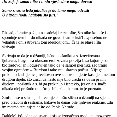
Do koje je samo hitre i hodu vješte deve mogu dovesti
Samo snažna leđa jahalice je do tamo mogu odvesti
U hitrom hodu i galopu što juri.”
Eh sad, obratite pažnju na sadržaj i razmislite, što niko ko piše i
spominje ovu burdu nikada ne govori sam tekst?! …posebno ne
vehabiti i oni zatrovani tom ideologijom…čega se plaše i šta
skrivaju…
Skrivaju to da je u džamiji, lično poslaniku a.s. izrecitovana
ljubavna, blago i sa ukusom erotizovana poezija !, sa kojom je on
bio zadovoljan i oduševljen tako da je samog pjesnika zaogrnuo
svojim ogrtačem – Burdom i tako mu iskazao počast! Nije ga
prekinuo kada je ovaj recitovao ove stihova ali jeste kasnije u nekom
drugom dijelu, što znači da nešto nije bilo uredu sa ovim prvim
dijelom , poslanik a.s. bi ga prekinuo i ispravio, jer on a.s. inače,
nikada niej prešutio ono što je bilo zlo i haram, to je poznato.
Zmislite se u situaciji da recitujete nešto slično u džamiji na sijelu,
pred bračom ili sestrama, kakave bi danas bile njihvoe reakcije, ..da
im recimo recutujete nešto od Pabla Nerude…
DakleM, još jedna od stvari, koja se izopačeno usađuje i mozgove