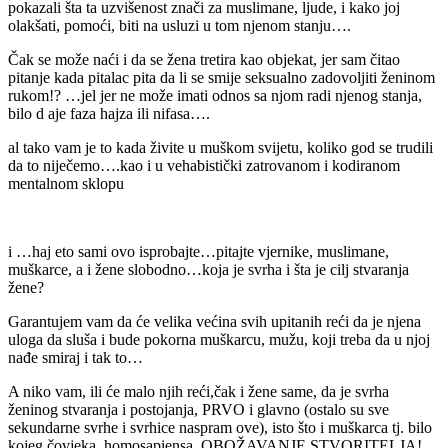
pokazali šta ta uzvišenost znači za muslimane, ljude, i kako joj
olakšati, pomoći, biti na usluzi u tom njenom stanju….
Čak se može naći i da se žena tretira kao objekat, jer sam čitao
pitanje kada pitalac pita da li se smije seksualno zadovoljiti ženinom
rukom!? …jel jer ne može imati odnos sa njom radi njenog stanja,
bilo d aje faza hajza ili nifasa….
al tako vam je to kada živite u muškom svijetu, koliko god se trudili
da to niječemo….kao i u vehabistički zatrovanom i kodiranom
mentalnom sklopu
i …haj eto sami ovo isprobajte…pitajte vjernike, muslimane,
muškarce, a i žene slobodno…koja je svrha i šta je cilj stvaranja
žene?
Garantujem vam da će velika većina svih upitanih reći da je njena
uloga da sluša i bude pokorna muškarcu, mužu, koji treba da u njoj
nađe smiraj i tak to…
A niko vam, ili će malo njih reći,čak i žene same, da je svrha
ženinog stvaranja i postojanja, PRVO i glavno (ostalo su sve
sekundarne svrhe i svrhice naspram ove), isto što i muškarca tj. bilo
kojeg čovjeka, homosapiensa, OBOŽAVANJE STVORITELJA!