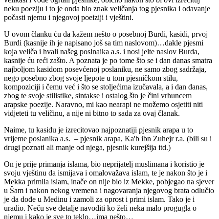
neku poeziju i to je onda bio znak veličanja tog pjesnika i odavanje
počasti njemu i njegovoj poeiziji i vještini.
U ovom članku ću da kažem nešto o posebnoj Burdi, kasidi, prvoj
Burdi (kasnije ih je napisano još sa tim naslovom)…dakle pjesmi
koja veliča i hvali našeg poslnaika a.s. i nosi jelte naslov Burda,
kasnije ću reći zašto. A poznata je po tome što se i dan danas smatra
najboljom kasidom posevćenoj poslaniku, ne samo zbog sadržaja,
nego posebno zbog svoje ljepote u tom pjesničkom stilu,
kompoziciji i čemu već i što se stoljećima izučavala, a i dan danas,
zbog te svoje stilistike, sintakse i ostalog što je čini vrhuncem
arapske poezije. Naravno, mi kao nearapi ne možemo osjetiti niti
vidjeteti tu veličinu, a nije ni bitno to sada za ovaj članak.
Naime, tu kasidu je izrecitovao najpoznatiji pjesnik arapa u to
vrijeme poslanika a.s. – pjesnik arapa, Ka'b ibn Zuhejr r.a. (bili su i
drugi poznati ali manje od njega, pjesnik kurejšija itd.)
On je prije primanja islama, bio neprijatelj muslimana i koristio je
svoju vještinu da ismijava i omalovažava islam, te je nakon što je i
Mekka primila islam, inače on nije bio iz Mekke, pobjegao na sjever
u Šam i nakon nekog vremena i nagovaranja njegovog brata odlučio
je da dođe u Medinu i zamoli za oprost i primi islam. Tako je i
uradio. Neču sve detalje navoditi ko želi neka malo progugla o
njemu i kako je sve to teklo…ima nešto…