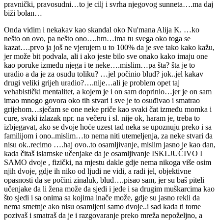
pravnički, pravosudni…to je cilj i svrha njegovog sunneta….ma daj
biži bolan…
Onda vidim i nekakav kao skandal oko Nu'mana Alija K. …ko
nešto on ovo, pa nešto ono….hm…ima tu svega oko toga se
kazat….prvo ja još ne vjerujem u to 100% da je sve tako kako kažu,
jer može bit podvala, ali i ako jeste bilo sve onako kako imaju one
kao poruke između njega i te neke….mislim…pa šta? šta je to
uradio a da je za osudu toliku? …jel počinio blud? jok..jel kakav
drugi veliki grijeh uradio?….nije…ali je problem opet taj
vehabistički mentalitet, a kojem je i on sam doprinio…jer je on sam
imao mnogo govora oko tih stvari i sve je to osuđivao i smatrao
grijehom…sječam se one neke priče kao svaki čat između momka i
cure, svaki izlazak npr. na večeru i sl. nije ok, haram je, treba to
izbjegavat, ako se dvoje hoće uzest tad neka se upoznuju preko i sa
familijom i ono..mislim…to nema niti utemeljenja, za neke stvari da
nisu ok..recimo ….haj ovo..to osamljivanje, mislim jasno je kao dan,
kada čitaš islamske učenjake da je osamljivanje ISKLJUČIVO I
SAMO dvoje , fizički, na mjestu dakle gdje nema nikoga više osim
njih dvoje, gdje ih niko od ljudi ne vidi, a radi jel, objektivne
opasnosti da se počini zinaluk, blud….pisao sam, jer su baš piteli
učenjake da li žena može da sjedi i jede i sa drugim muškarcima kao
što sjedi i sa onima sa kojima inače može, gdje su jasno rekli da
nema smetnje ako nisu osamljeni samo dvoje..i sad kada ti tome
pozivaš i smatraš da je i razgovaranje preko mreža nepoželjno, a