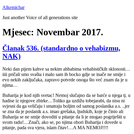
Preskoči
Alkemichar
na
Just another Voice of all generations site
sadržaj
Mjesec:
Novembar 2017.
Članak 536. (standardno o vehabizmu,
NAK)
Neki dan pijem kahve sa nekim ahbabima vehabističkih sklonosti…
iiii pričali smo svašta i malo sam ih bocko gdje se inače ne smije i
evo nekih zaključaka, zapravo potvrde onoga što već znam da je u
njima…
Buharija je kod njih svetac! Nemoj slučajno da se barće u njega tj. u
hadise iz njegove zbirke…Toliko ga uzdižu tobejarabi, da nisu ni
svjesni da ga veličaju i smatraju boljim od samog poslanika a.s. ..jer
se zna da je poslanik a.s. imao grešaka, ljudskih, koje je činio ali
Buharija se ne smije dovoditi u pitanje da li je mogao pogriješiti u
svom radu!…Znači, ako se, po njima obori Buharija i dovede u
pitanje, pada sva vjera, islam čitav!…A MA NEMOJ!!!!