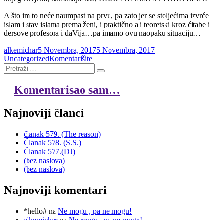
A što im to neće naumpast na prvu, pa zato jer se stoljećima izvrće
islam i stav islama prema ženi, i praktično a i teoretski kroz ćitabe i
dersove profesora i daVija…pa imamo ovu naopaku situaciju…
Autor
Objavljeno
Kategorije
alkemichar
5 Novembra, 2017
5 Novembra, 2017
Članak
Uncategorized
Komentarišite
Pretraži
534.
Pretraži
(o
ženama,
Komentarisao sam…
trudnicama)
Najnoviji članci
članak 579. (The reason)
Članak 578. (S.S.)
Članak 577.(DJ)
(bez naslova)
(bez naslova)
Najnoviji komentari
*hello#
na
Ne mogu , pa ne mogu!
alkemichar
na
Ne mogu , pa ne mogu!