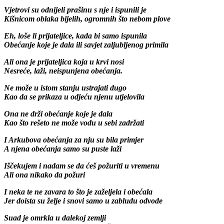
Vjetrovi su odnijeli prašinu s nje i ispunili je
Kišnicom oblaka bijelih, ogromnih što nebom plove
Eh, loše li prijateljice, kada bi samo ispunila
Obećanje koje je dala ili savjet zaljubljenog primila
Ali ona je prijateljica koja u krvi nosi
Nesreće, laži, neispunjena obećanja.
Ne može u istom stanju ustrajati dugo
Kao da se prikaza u odjeću njenu utjelovila
Ona ne drži obećanje koje je dala
Kao što rešeto ne može vodu u sebi zadržati
I Arkubova obećanja za nju su bila primjer
A njena obećanja samo su puste laži
Iščekujem i nadam se da ćeš požuriti u vremenu
Ali ona nikako da požuri
I neka te ne zavara to što je zaželjela i obećala
Jer doista su želje i snovi samo u zabludu odvode
Suad je omrkla u dalekoj zemlji