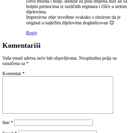
Divu možda i bolje, doduše za pola stepena niže ali sa
boljim prelascima iz različitih registara i čišće u nekim
dijelovima.
Impresivne obje izvedbne svakako s obzirom da je
original u najtežim dijelovima dogitalizovan 😊
Reply
Komentariši
Vaša email adresa neće biti objavljivana.
Neophodna polja su
označena sa
*
Komentar
*
Ime
*