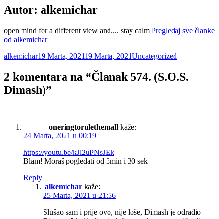
Autor:
alkemichar
open mind for a different view and.... stay calm
Pregledaj sve članke
od alkemichar
Autor
Objavljeno
Kategorije
alkemichar
19 Marta, 2021
19 Marta, 2021
Uncategorized
2 komentara na “Članak 574. (S.O.S.
Dimash)”
oneringtorulethemall
kaže:
24 Marta, 2021 u 00:19
https://youtu.be/kJl2uPNsJEk
Blam! Moraš pogledati od 3min i 30 sek
Reply
alkemichar
kaže:
25 Marta, 2021 u 21:56
Slušao sam i prije ovo, nije loše, Dimash je odradio