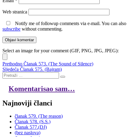
Email
*
Web stranica
Notify me of followup comments via e-mail. You can also
subscribe
without commenting.
Select an image for your comment (GIF, PNG, JPG, JPEG):
Navigacija
Prethodni
Prethodno
Članak 573. (The Sound of Silence)
Sljedeći
članak:
Sljedeća
Članak 575. (Bajram)
članaka
Pretraži
članak:
Pretraži
Komentarisao sam…
Najnoviji članci
članak 579. (The reason)
Članak 578. (S.S.)
Članak 577.(DJ)
(bez naslova)