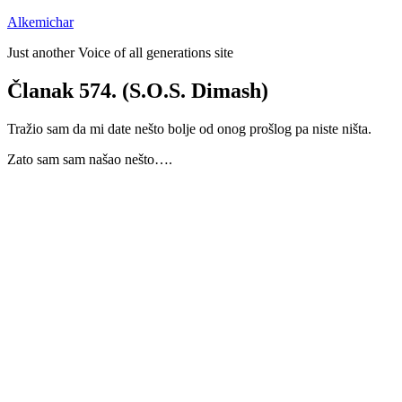
Preskoči
Alkemichar
na
Just another Voice of all generations site
sadržaj
Članak 574. (S.O.S. Dimash)
Tražio sam da mi date nešto bolje od onog prošlog pa niste ništa.
Zato sam sam našao nešto….